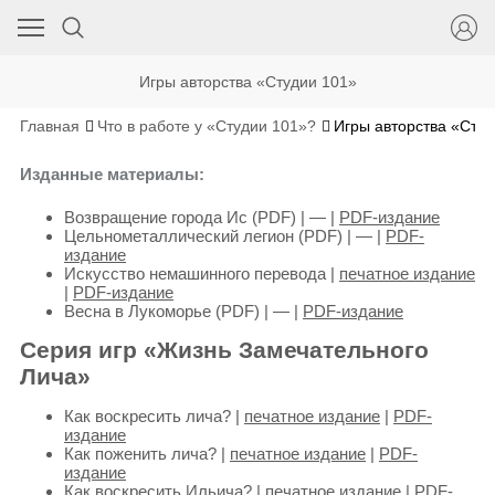
Игры авторства «Студии 101»
Главная
Что в работе у «Студии 101»?
Игры авторства «Студ
Изданные материалы:
Возвращение города Ис (PDF) | — |
PDF-издание
Цельнометаллический легион (PDF) | — |
PDF-
издание
Искусство немашинного перевода |
печатное издание
|
PDF-издание
Весна в Лукоморье (PDF) | — |
PDF-издание
Серия игр «Жизнь Замечательного
Лича»
Как воскресить лича? |
печатное издание
|
PDF-
издание
Как поженить лича? |
печатное издание
|
PDF-
издание
Как воскресить Ильича? |
печатное издание
|
PDF-