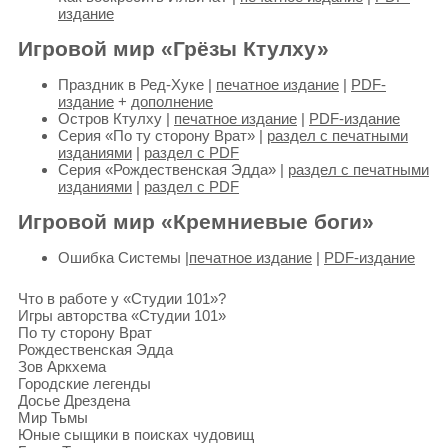
издание
Игровой мир «Грёзы Ктулху»
Праздник в Ред-Хуке |
печатное издание
|
PDF-
издание
+
дополнение
Остров Ктулху |
печатное издание
|
PDF-издание
Серия «По ту сторону Врат» |
раздел с печатными
изданиями
|
раздел с PDF
Серия «Рождественская Эдда» |
раздел с печатными
изданиями
|
раздел с PDF
Игровой мир «Кремниевые боги»
Ошибка Системы |
печатное издание
|
PDF-издание
Что в работе у «Студии 101»?
Игры авторства «Студии 101»
По ту сторону Врат
Рождественская Эдда
Зов Аркхема
Городские легенды
Досье Дрездена
Мир Тьмы
Юные сыщики в поисках чудовищ