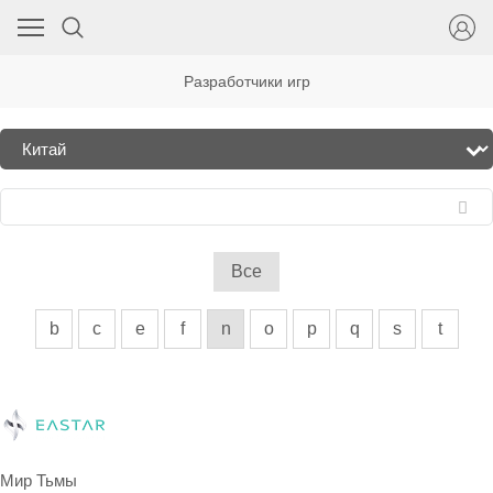
Разработчики игр
Все
b
c
e
f
n
o
p
q
s
t
Мир Тьмы